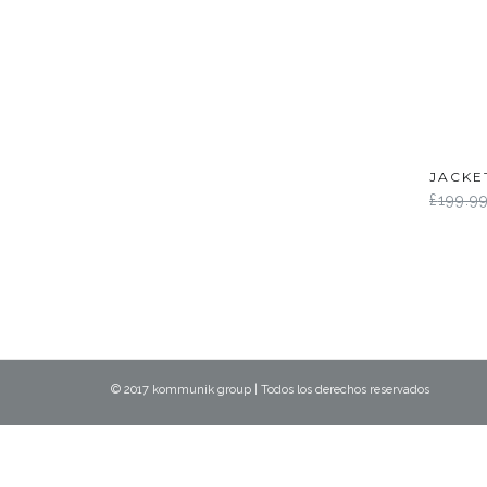
JACKE
£
199.9
© 2017 kommunik group | Todos los derechos reservados